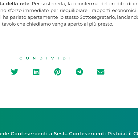
a della rete
. Per sostenerla, la riconferma del credito di i
no sforzo immediato per riequilibrare i rapporti economici n
 ha parlato apertamente lo stesso Sottosegretario, lanciando l
n tavolo che chiediamo venga aperto al più presto.
CONDIVIDI
Confesercenti Liguria: inaugurazione nuova sede Confesercenti a Sestri Levante e Open Day