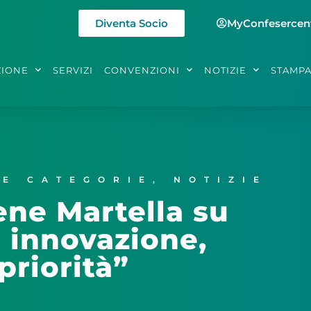
Diventa Socio
MyConfesercen
ZIONE
SERVIZI
CONVENZIONI
NOTIZIE
STAMP
LE CATEGORIE
,
NOTIZIE
ene Martella su
e innovazione,
priorità”