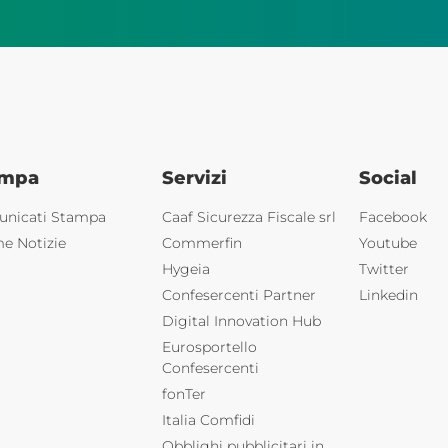
ampa
Servizi
Social
nicati Stampa
Caaf Sicurezza Fiscale srl
Facebook
me Notizie
Commerfin
Youtube
Hygeia
Twitter
Confesercenti Partner
Linkedin
Digital Innovation Hub
Eurosportello
Confesercenti
fonTer
Italia Comfidi
Obblighi pubblicitari in