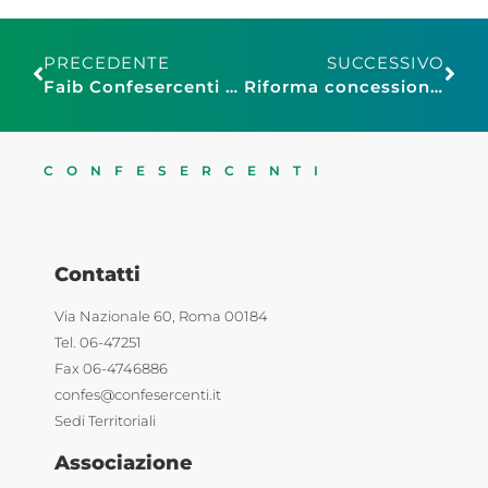
PRECEDENTE
SUCCESSIVO
Faib Confesercenti Roma commenta il “Caro bollette”
Riforma concessioni, balneari: grave provvedimento senza condivisione
CONFESERCENTI
Contatti
Via Nazionale 60, Roma 00184
Tel. 06-47251
Fax 06-4746886
confes@confesercenti.it
Sedi Territoriali
Associazione