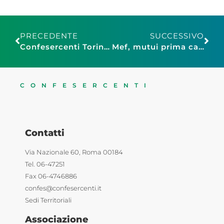
PRECEDENTE
SUCCESSIVO
Confesercenti Torino alla Regione: “Bene il contributo di 2.500 euro, ma ora lo si estenda alle attività escluse”
Mef, mutui prima casa: ampliata la platea dei beneficiari della sospensione delle rate
CONFESERCENTI
Contatti
Via Nazionale 60, Roma 00184
Tel. 06-47251
Fax 06-4746886
confes@confesercenti.it
Sedi Territoriali
Associazione