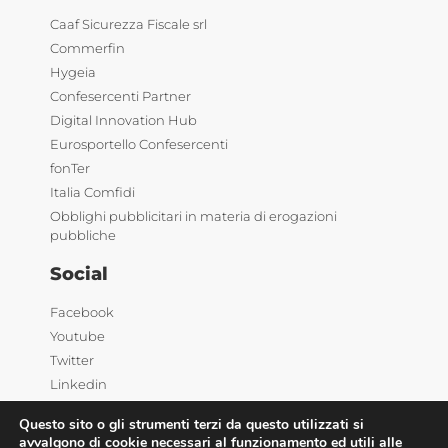
Caaf Sicurezza Fiscale srl
Commerfin
Hygeia
Confesercenti Partner
Digital Innovation Hub
Eurosportello Confesercenti
fonTer
Italia Comfidi
Obblighi pubblicitari in materia di erogazioni
pubbliche
Social
Facebook
Youtube
Twitter
Linkedin
Questo sito o gli strumenti terzi da questo utilizzati si
avvalgono di cookie necessari al funzionamento ed utili alle