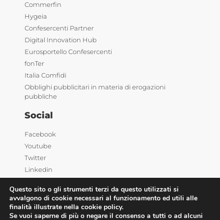
Commerfin
Hygeia
Confesercenti Partner
Digital Innovation Hub
Eurosportello Confesercenti
fonTer
Italia Comfidi
Obblighi pubblicitari in materia di erogazioni
pubbliche
Social
Facebook
Youtube
Twitter
Linkedin
Questo sito o gli strumenti terzi da questo utilizzati si
avvalgono di cookie necessari al funzionamento ed utili alle
finalità illustrate nella cookie policy.
Se vuoi saperne di più o negare il consenso a tutti o ad alcuni