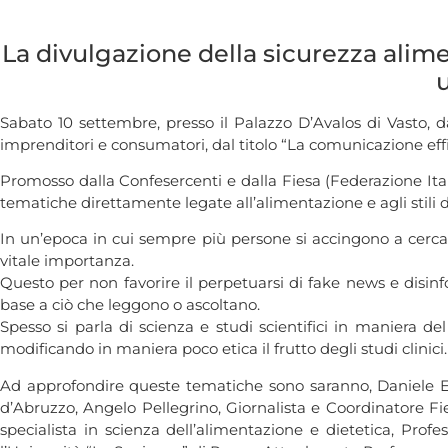
La divulgazione della sicurezza alim
Sabato 10 settembre, presso il Palazzo D’Avalos di Vasto, da
imprenditori e consumatori, dal titolo “La comunicazione effi
Promosso dalla Confesercenti e dalla Fiesa (Federazione Ital
tematiche direttamente legate all’alimentazione e agli stili di
In un’epoca in cui sempre più persone si accingono a cercare 
vitale importanza.
Questo per non favorire il perpetuarsi di fake news e disinf
base a ciò che leggono o ascoltano.
Spesso si parla di scienza e studi scientifici in maniera de
modificando in maniera poco etica il frutto degli studi clinici.
Ad approfondire queste tematiche sono saranno, Daniele Era
d’Abruzzo, Angelo Pellegrino, Giornalista e Coordinatore Fie
specialista in scienza dell’alimentazione e dietetica, Profe