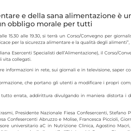
entare e della sana alimentazione è u
un obbligo morale per tutti
lle 15.30 alle 19.30, si terrà un Corso/Convegno per giornal
cace per la sicurezza alimentare e la qualità degli alimenti”,
iana Esercenti Specialisti dell’Alimentazione), il Corso/Conv
 vita collegati.
informazioni in rete, sui giornali e in televisione, saper co
ormazione, che portano gli utenti a modificare i propri comp
l tutto errata, addirittura divulgando in maniera distorta i
smi, Presidente Nazionale Fiesa Confesercenti, Stefano Pal
sa Confesercenti Abruzzo e Molise, Francesca Piccioli, Giorn
ssore universitario aC in Nutrizione Clinica, Agostino Macrì