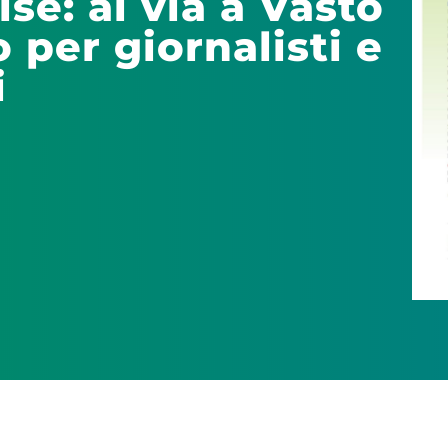
se: al via a Vasto
 per giornalisti e
i