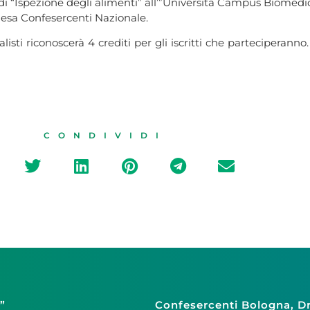
di “Ispezione degli alimenti” all’”Università Campus Biomedi
iesa Confesercenti Nazionale.
isti riconoscerà 4 crediti per gli iscritti che parteciperann
CONDIVIDI
”