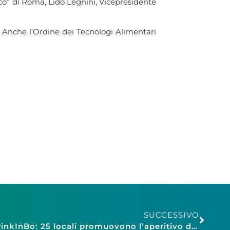
co” di Roma, Lido Legnini, Vicepresidente
o. Anche l’Ordine dei Tecnologi Alimentari
SUCCESSIVO
Confesercenti Bologna, DrinkInBo: 25 locali promuovono l’aperitivo di qualità