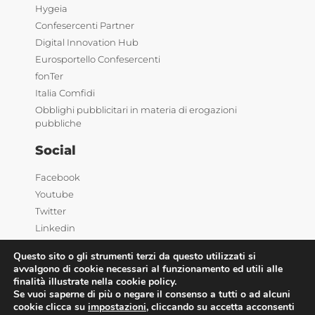
Hygeia
Confesercenti Partner
Digital Innovation Hub
Eurosportello Confesercenti
fonTer
Italia Comfidi
Obblighi pubblicitari in materia di erogazioni
pubbliche
Social
Facebook
Youtube
Twitter
Linkedin
Questo sito o gli strumenti terzi da questo utilizzati si
avvalgono di cookie necessari al funzionamento ed utili alle
finalità illustrate nella cookie policy.
Se vuoi saperne di più o negare il consenso a tutti o ad alcuni
cookie clicca su
impostazioni
, cliccando su accetta acconsenti