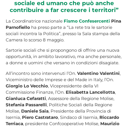
sociale ed umano che può anche
contribuire a far crescere i territori”
La Coordinatrice nazionale
Fismo Confesercenti
Pina
Parnofiello
ha preso parte a “La rete tra le sartorie
sociali incontra la Politica”, presso la Sala stampa della
Camera lo scorso 8 maggio.
Sartorie sociali che si propongono di offrire una nuova
opportunità, in ambito lavorativo, ma anche personale,
a donne e uomini che versano in condizioni disagiate.
All’incontro sono intervenuti l’On.
Valentino Valentini
,
Viceministro delle Imprese e del Made in Italy, l’On.
Giorgio Lo Vecchio
, Vicepresidente della VI
Commissione Finanze, l’On.
Elisabetta Lancellotta
,
Gianluca Cefaratti
, Assessore della Regione Molise,
Stefania Passarelli
, Politiche Sociali della Regione
Molise,
Daniele Saia
, Presidente della Provincia di
Isernia,
Piero Castrataro
, Sindaco di Isernia,
Riccardo
Terriaca
, presidente Confcooperative Molise,
Maurizio