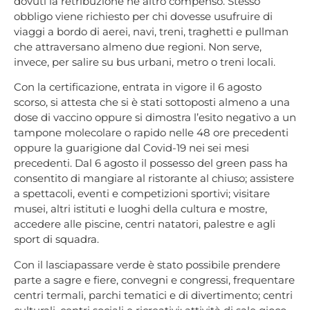
dovuti la retribuzione né altro compenso. Stesso
obbligo viene richiesto per chi dovesse usufruire di
viaggi a bordo di aerei, navi, treni, traghetti e pullman
che attraversano almeno due regioni. Non serve,
invece, per salire su bus urbani, metro o treni locali.
Con la certificazione, entrata in vigore il 6 agosto
scorso, si attesta che si è stati sottoposti almeno a una
dose di vaccino oppure si dimostra l’esito negativo a un
tampone molecolare o rapido nelle 48 ore precedenti
oppure la guarigione dal Covid-19 nei sei mesi
precedenti. Dal 6 agosto il possesso del green pass ha
consentito di mangiare al ristorante al chiuso; assistere
a spettacoli, eventi e competizioni sportivi; visitare
musei, altri istituti e luoghi della cultura e mostre,
accedere alle piscine, centri natatori, palestre e agli
sport di squadra.
Con il lasciapassare verde è stato possibile prendere
parte a sagre e fiere, convegni e congressi, frequentare
centri termali, parchi tematici e di divertimento; centri