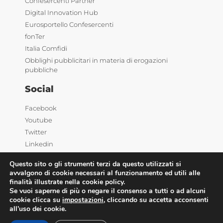
Confesercenti Partner
Digital Innovation Hub
Eurosportello Confesercenti
fonTer
Italia Comfidi
Obblighi pubblicitari in materia di erogazioni
pubbliche
Social
Facebook
Youtube
Twitter
Linkedin
Questo sito o gli strumenti terzi da questo utilizzati si
avvalgono di cookie necessari al funzionamento ed utili alle
finalità illustrate nella cookie policy.
Se vuoi saperne di più o negare il consenso a tutti o ad alcuni
cookie clicca su
impostazioni
, cliccando su accetta acconsenti
all’uso dei cookie.
©2025 Confesercenti | Ufficio stampa: Via Nazionale,
60 00184 Roma |
Privacy
| Powered by
Deep Lab