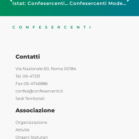
Istat: Confesercenti, flessione occupati trainata dal calo degli indipendenti. Bene inflazione, ma preoccupa rallentamento della discesa dei prezzi energetici
Confesercenti Modena, Cna, Confcommercio e Lapam sulla protesta dei commercianti di Finale Emilia: “L’amministrazione deve intervenire il prima possibile, troppi disagi per i commercianti”
CONFESERCENTI
Contatti
Via Nazionale 60, Roma 00184
Tel. 06-47251
Fax 06-4746886
confes@confesercenti.it
Sedi Territoriali
Associazione
Organizzazione
Attività
Organi Statutari