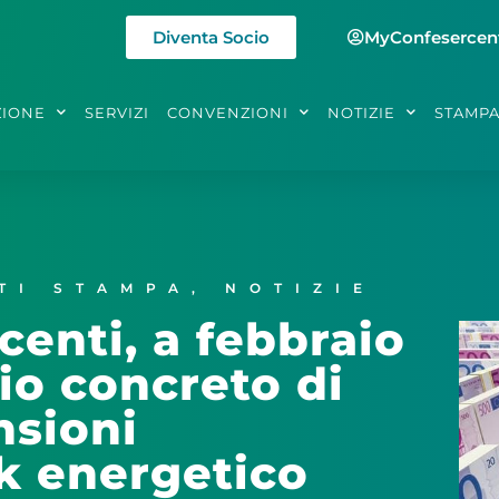
Diventa Socio
MyConfesercen
ZIONE
SERVIZI
CONVENZIONI
NOTIZIE
STAMP
TI STAMPA
,
NOTIZIE
centi, a febbraio
hio concreto di
nsioni
ck energetico