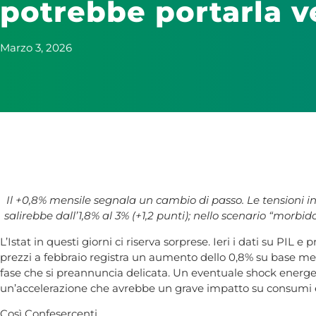
potrebbe portarla v
Marzo 3, 2026
Il +0,8% mensile segnala un cambio di passo. Le tensioni i
salirebbe dall’1,8% al 3% (+1,2 punti); nello scenario “morbido”
L’Istat in questi giorni ci riserva sorprese. Ieri i dati su PIL e
prezzi a febbraio registra un aumento dello 0,8% su base mens
fase che si preannuncia delicata. Un eventuale shock energetico
un’accelerazione che avrebbe un grave impatto su consumi e
Così Confesercenti.