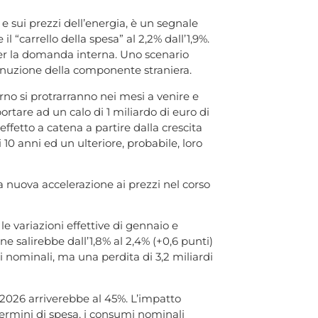
 e sui prezzi dell’energia, è un segnale
il “carrello della spesa” al 2,2% dall’1,9%.
 per la domanda interna. Uno scenario
iminuzione della componente straniera.
erno si protrarranno nei mesi a venire e
rtare ad un calo di 1 miliardo di euro di
fetto a catena a partire dalla crescita
 10 anni ed un ulteriore, probabile, loro
 nuova accelerazione ai prezzi nel corso
le variazioni effettive di gennaio e
e salirebbe dall’1,8% al 2,4% (+0,6 punti)
 nominali, ma una perdita di 3,2 miliardi
ne 2026 arriverebbe al 45%. L’impatto
termini di spesa, i consumi nominali