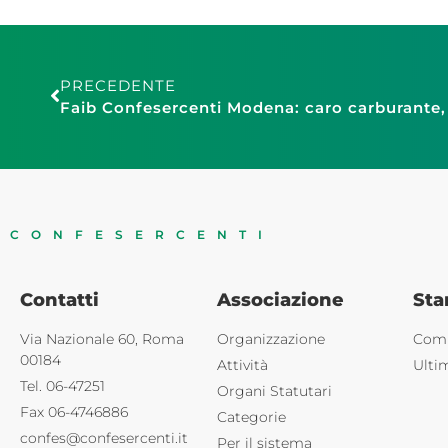
PRECEDENTE
CONFESERCENTI
Contatti
Associazione
St
Via Nazionale 60, Roma
Organizzazione
Comu
00184
Attività
Ulti
Tel. 06-47251
Organi Statutari
Fax 06-4746886
Categorie
confes@confesercenti.it
Per il sistema