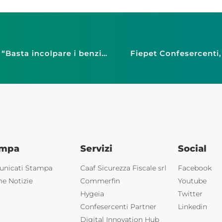
Faib Confesercenti Modena: caro carburante, “Basta incolpare i benzinai”
Fiepet Confesercenti,
ampa
Servizi
Social
nicati Stampa
Caaf Sicurezza Fiscale srl
Facebook
me Notizie
Commerfin
Youtube
Hygeia
Twitter
Confesercenti Partner
Linkedin
Digital Innovation Hub