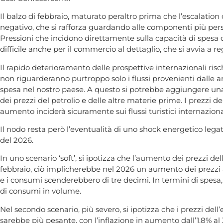
Il balzo di febbraio, maturato peraltro prima che l’escalation
negativo, che si rafforza guardando alle componenti più persisten
Pressioni che incidono direttamente sulla capacità di spesa d
difficile anche per il commercio al dettaglio, che si avvia a
Il rapido deterioramento delle prospettive internazionali rischi
non riguarderanno purtroppo solo i flussi provenienti dalle ar
spesa nel nostro paese. A questo si potrebbe aggiungere una 
dei prezzi del petrolio e delle altre materie prime. I prezzi d
aumento inciderà sicuramente sui flussi turistici internaziona
Il nodo resta però l’eventualità di uno shock energetico leg
del 2026.
In uno scenario ‘soft’, si ipotizza che l’aumento dei prezzi d
febbraio, ciò implicherebbe nel 2026 un aumento dei prezzi all
e i consumi scenderebbero di tre decimi. In termini di spesa,
di consumi in volume.
Nel secondo scenario, più severo, si ipotizza che i prezzi dell’
sarebbe più pesante, con l’inflazione in aumento dall’1,8% al 