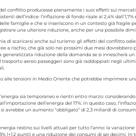
 del conflitto producesse pienamente i suoi effetti sui mercati
ti dell’indice: l’inflazione di fondo risale al 2,4% dall’1,7% e 
elle famiglie e che si inseriscono in un contesto già fragile
 registrare una ulteriore riduzione, anche per una possibile d
a di scaricarsi anche sul turismo: gli effetti del conflitto odi
ee a rischio, che già solo nei prossimi due mesi dovrebbero po
generalizzata riduzione della domanda se si innescherà un ef
el trasporto aereo passeggeri sono già raddoppiati negli ultimi
li.
ato alle tensioni in Medio Oriente che potrebbe imprimere una
ell’energia sia temporaneo e rientri entro marzo: considerando 
’importazione dell’energia del 17%. In questo caso, l’inflazion
 si avrebbe un aumento “obbligato” di 2,3 miliardi di consumi
energia restino sui livelli attuali per tutto l’anno: la variazio
3% (+1,2 punti) e una riduzione dei consumi di sei decimi. In 