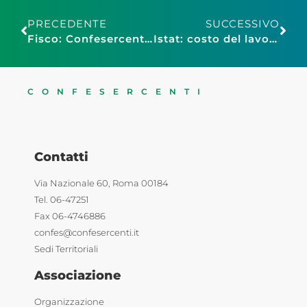
PRECEDENTE
SUCCESSIVO
Fisco: Confesercenti, no a ‘tassa’ sui contanti, sarebbe stangata su consumi e problema per i più anziani
Istat: costo del lavoro, nel secondo trimestre +2,4% su anno
CONFESERCENTI
Contatti
Via Nazionale 60, Roma 00184
Tel. 06-47251
Fax 06-4746886
confes@confesercenti.it
Sedi Territoriali
Associazione
Organizzazione