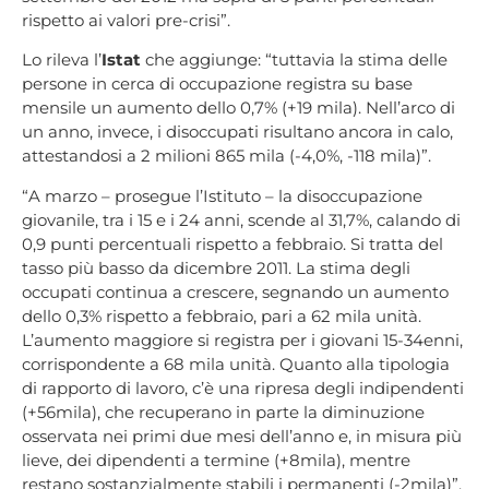
rispetto ai valori pre-crisi”.
Lo rileva l’
Istat
che aggiunge: “tuttavia la stima delle
persone in cerca di occupazione registra su base
mensile un aumento dello 0,7% (+19 mila). Nell’arco di
un anno, invece, i disoccupati risultano ancora in calo,
attestandosi a 2 milioni 865 mila (-4,0%, -118 mila)”.
“A marzo – prosegue l’Istituto – la disoccupazione
giovanile, tra i 15 e i 24 anni, scende al 31,7%, calando di
0,9 punti percentuali rispetto a febbraio. Si tratta del
tasso più basso da dicembre 2011. La stima degli
occupati continua a crescere, segnando un aumento
dello 0,3% rispetto a febbraio, pari a 62 mila unità.
L’aumento maggiore si registra per i giovani 15-34enni,
corrispondente a 68 mila unità. Quanto alla tipologia
di rapporto di lavoro, c’è una ripresa degli indipendenti
(+56mila), che recuperano in parte la diminuzione
osservata nei primi due mesi dell’anno e, in misura più
lieve, dei dipendenti a termine (+8mila), mentre
restano sostanzialmente stabili i permanenti (-2mila)”.