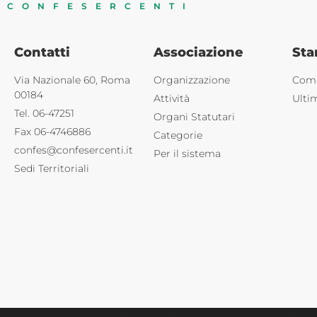
CONFESERCENTI
Contatti
Associazione
St
Via Nazionale 60, Roma
Organizzazione
Comu
00184
Attività
Ulti
Tel. 06-47251
Organi Statutari
Fax 06-4746886
Categorie
confes@confesercenti.it
Per il sistema
Sedi Territoriali