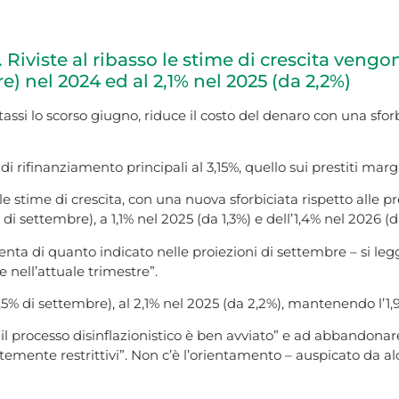
 Riviste al ribasso le stime di crescita vengo
) nel 2024 ed al 2,1% nel 2025 (da 2,2%)
i tassi lo scorso giugno, riduce il costo del denaro con una sf
i di rifinanziamento principali al 3,15%, quello sui prestiti marg
stime di crescita, con una nuova sforbiciata rispetto alle pre
di settembre), a 1,1% nel 2025 (da 1,3%) e dell’1,4% nel 2026 (da
enta di quanto indicato nelle proiezioni di settembre – si legg
 nell’attuale trimestre”.
5% di settembre), al 2,1% nel 2025 (da 2,2%), mantenendo l’1,9
il processo disinflazionistico è ben avviato” e ad abbandonare
ientemente restrittivi”. Non c’è l’orientamento – auspicato da 