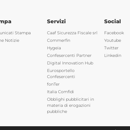
ampa
Servizi
Social
nicati Stampa
Caaf Sicurezza Fiscale srl
Facebook
me Notizie
Commerfin
Youtube
Hygeia
Twitter
Confesercenti Partner
Linkedin
Digital Innovation Hub
Eurosportello
Confesercenti
fonTer
Italia Comfidi
Obblighi pubblicitari in
materia di erogazioni
pubbliche