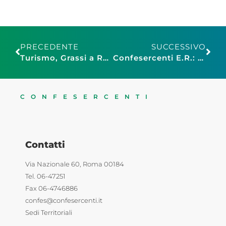
PRECEDENTE
SUCCESSIVO
Turismo, Grassi a Radio Kiss Kiss: “Mondo della notte dimenticato, servono misure concrete a sostegno del settore”
Confesercenti E.R.: Alberghi e città d’arte in maggiore affanno
CONFESERCENTI
Contatti
Via Nazionale 60, Roma 00184
Tel. 06-47251
Fax 06-4746886
confes@confesercenti.it
Sedi Territoriali