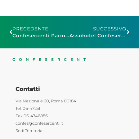
PRECEDENTE
SUCCESSIVO
Confesercenti Parma festeggia 50 anni e lavora già al futuro. Presente la Presidente Nazionale Patrizia De Luise
Assohotel Confesercenti Pistoia: “Giusto chiedere azioni, ma Montecatini non è la città della perdizione”
CONFESERCENTI
Contatti
Via Nazionale 60, Roma 00184
Tel. 06-47251
Fax 06-4746886
confes@confesercenti.it
Sedi Territoriali