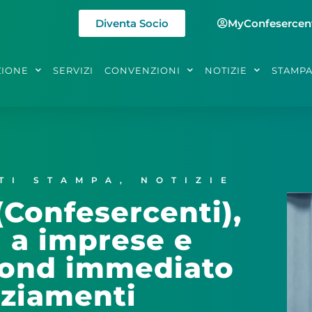
Diventa Socio
MyConfesercen
ZIONE
SERVIZI
CONVENZIONI
NOTIZIE
STAMP
TI STAMPA
,
NOTIZIE
Confesercenti),
 a imprese e
lafond immediato
nziamenti