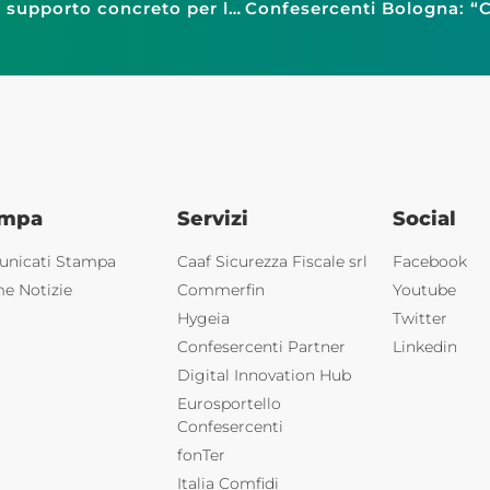
Confesercenti Bari lancia lo Sportello ESG: un supporto concreto per la sostenibilità delle micro e piccole imprese
ampa
Servizi
Social
nicati Stampa
Caaf Sicurezza Fiscale srl
Facebook
me Notizie
Commerfin
Youtube
Hygeia
Twitter
Confesercenti Partner
Linkedin
Digital Innovation Hub
Eurosportello
Confesercenti
fonTer
Italia Comfidi