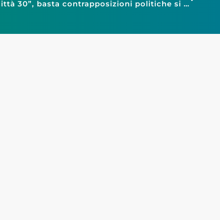
Confesercenti Bologna: “Città 30”, basta contrapposizioni politiche si lavori per il bene della città