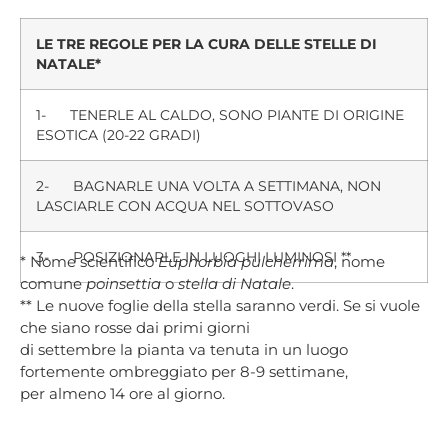
LE TRE REGOLE PER LA CURA DELLE STELLE DI
NATALE*
1- TENERLE AL CALDO, SONO PIANTE DI ORIGINE
ESOTICA (20-22 GRADI)
2- BAGNARLE UNA VOLTA A SETTIMANA, NON
LASCIARLE CON ACQUA NEL SOTTOVASO
3- POSIZIONARLE IN LUOGHI LUMINOSI **
* Nome scientifico
Euphorbia pulcherrima
, nome
comune
poinsettia
o
stella di Natale
.
** Le nuove foglie della stella saranno verdi. Se si vuole
che siano rosse dai primi giorni
di settembre la pianta va tenuta in un luogo
fortemente ombreggiato per 8-9 settimane,
per almeno 14 ore al giorno.