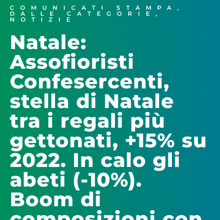
COMUNICATI STAMPA
,
DALLE CATEGORIE
,
NOTIZIE
Natale:
Assofioristi
Confesercenti,
stella di Natale
tra i regali più
gettonati, +15% su
2022. In calo gli
abeti (-10%).
Boom di
composizioni con