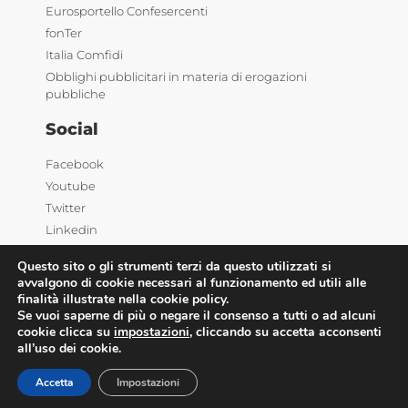
Eurosportello Confesercenti
fonTer
Italia Comfidi
Obblighi pubblicitari in materia di erogazioni
pubbliche
Social
Facebook
Youtube
Twitter
Linkedin
Questo sito o gli strumenti terzi da questo utilizzati si
avvalgono di cookie necessari al funzionamento ed utili alle
finalità illustrate nella cookie policy.
Se vuoi saperne di più o negare il consenso a tutti o ad alcuni
cookie clicca su
impostazioni
, cliccando su accetta acconsenti
©2025 Confesercenti | Ufficio stampa: Via Nazionale,
all’uso dei cookie.
60 00184 Roma |
Privacy
| Powered by
Deep Lab
Accetta
Impostazioni