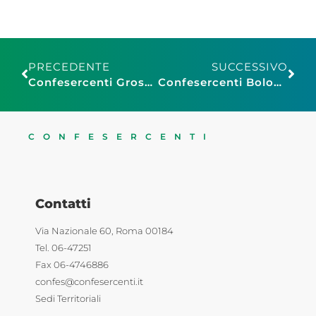
PRECEDENTE
SUCCESSIVO
Confesercenti Grosseto: confronto con i candidati di Follonica
Confesercenti Bologna: il Corno alle Scale piange Floriano Scazzieri, con l’Associazione Albergatori Riuniti salvò il cinema La Pergola
CONFESERCENTI
Contatti
Via Nazionale 60, Roma 00184
Tel. 06-47251
Fax 06-4746886
confes@confesercenti.it
Sedi Territoriali