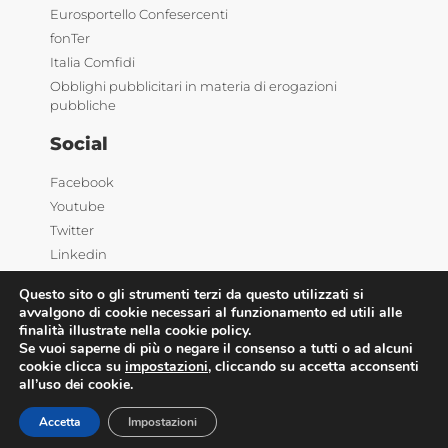
Eurosportello Confesercenti
fonTer
Italia Comfidi
Obblighi pubblicitari in materia di erogazioni
pubbliche
Social
Facebook
Youtube
Twitter
Linkedin
Questo sito o gli strumenti terzi da questo utilizzati si
avvalgono di cookie necessari al funzionamento ed utili alle
finalità illustrate nella cookie policy.
Se vuoi saperne di più o negare il consenso a tutti o ad alcuni
cookie clicca su
impostazioni
, cliccando su accetta acconsenti
all’uso dei cookie.
©2025 Confesercenti | Ufficio stampa: Via Nazionale,
60 00184 Roma |
Privacy
| Powered by
Deep Lab
Accetta
Impostazioni