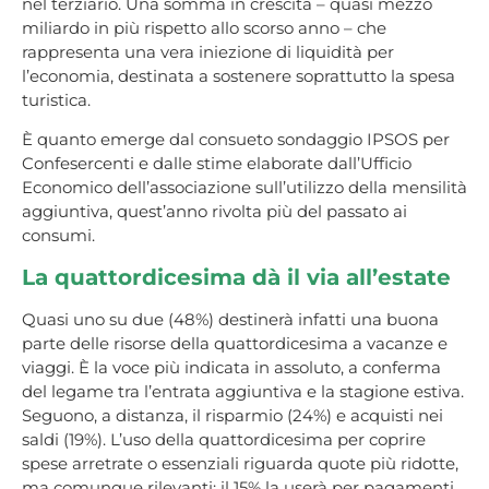
nel terziario. Una somma in crescita – quasi mezzo
miliardo in più rispetto allo scorso anno – che
rappresenta una vera iniezione di liquidità per
l’economia, destinata a sostenere soprattutto la spesa
turistica.
È quanto emerge dal consueto sondaggio IPSOS per
Confesercenti e dalle stime elaborate dall’Ufficio
Economico dell’associazione sull’utilizzo della mensilità
aggiuntiva, quest’anno rivolta più del passato ai
consumi.
La quattordicesima dà il via all’estate
Quasi uno su due (48%) destinerà infatti una buona
parte delle risorse della quattordicesima a vacanze e
viaggi. È la voce più indicata in assoluto, a conferma
del legame tra l’entrata aggiuntiva e la stagione estiva.
Seguono, a distanza, il risparmio (24%) e acquisti nei
saldi (19%). L’uso della quattordicesima per coprire
spese arretrate o essenziali riguarda quote più ridotte,
ma comunque rilevanti: il 15% la userà per pagamenti