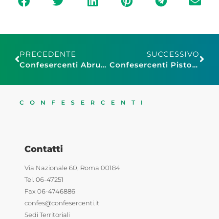
PRECEDENTE
SUCCESSIVO
Confesercenti Abruzzo: l’altra faccia del ‘Salva casa’, piccoli centri commerciali alle porte della città. Ma l’economia non ne ha bisogno
Confesercenti Pistoia, festa della musica: una giornata tra Brunch toscano e ritmi dal Mondo
CONFESERCENTI
Contatti
Via Nazionale 60, Roma 00184
Tel. 06-47251
Fax 06-4746886
confes@confesercenti.it
Sedi Territoriali