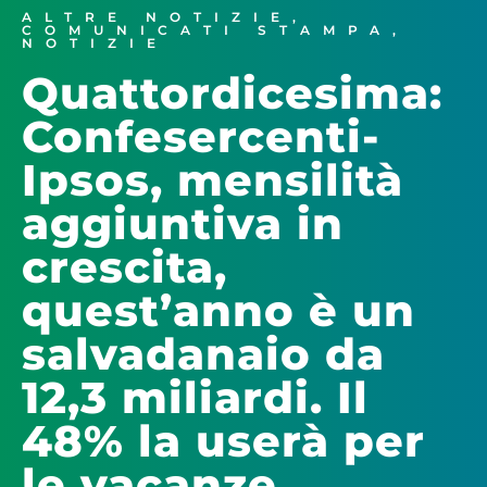
ALTRE NOTIZIE
,
COMUNICATI STAMPA
,
NOTIZIE
Quattordicesima:
Confesercenti-
Ipsos, mensilità
aggiuntiva in
crescita,
quest’anno è un
salvadanaio da
12,3 miliardi. Il
48% la userà per
le vacanze