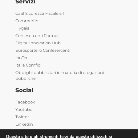
Servizi
Caaf Sicurezza Fiscale srl
Commerfin
Hygeia
Confesercenti Partner
Digital Innovation Hub
Eurosportello Confesercenti
fonTer
Italia Comfidi
Obblighi pubblicitari in materia di erogazioni
pubbliche
Social
Facebook
Youtube
Twitter
Linkedin
Questo sito o gli strumenti terzi da questo utilizzati si