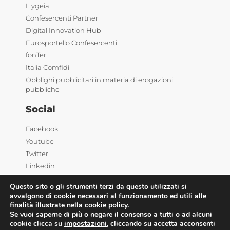
Hygeia
Confesercenti Partner
Digital Innovation Hub
Eurosportello Confesercenti
fonTer
Italia Comfidi
Obblighi pubblicitari in materia di erogazioni
pubbliche
Social
Facebook
Youtube
Twitter
Linkedin
Questo sito o gli strumenti terzi da questo utilizzati si
avvalgono di cookie necessari al funzionamento ed utili alle
finalità illustrate nella cookie policy.
Se vuoi saperne di più o negare il consenso a tutti o ad alcuni
cookie clicca su
impostazioni
, cliccando su accetta acconsenti