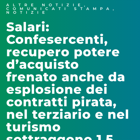
ALTRE NOTIZIE
,
COMUNICATI STAMPA
,
NOTIZIE
Salari:
Confesercenti,
recupero potere
d’acquisto
frenato anche da
esplosione dei
contratti pirata,
nel terziario e nel
turismo
sottraggono 1,5