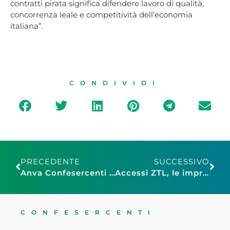
contratti pirata significa difendere lavoro di qualità,
concorrenza leale e competitività dell’economia
italiana”.
CONDIVIDI
PRECEDENTE
SUCCESSIVO
Anva Confesercenti Modena: tornano le fiere di Sant’Antonio e San Geminiano il 17 e il 31 gennaio
Accessi ZTL, le imprese chiedono al MIT regole certe e l’approvazione del decreto sui massimali tariffari
CONFESERCENTI