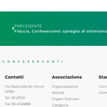
PRECEDENTE
CONFESERCENTI
Contatti
Associazione
St
Via Nazionale 60, Roma
Organizzazione
Comu
00184
Attività
Ulti
Tel. 06-47251
Organi Statutari
Fax 06-4746886
Categorie