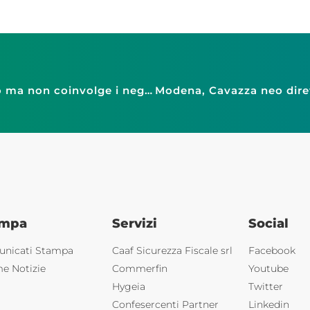
Fiducia, Confesercenti: spiraglio di ottimismo ma non coinvolge i negozi
ampa
Servizi
Social
nicati Stampa
Caaf Sicurezza Fiscale srl
Facebook
me Notizie
Commerfin
Youtube
Hygeia
Twitter
Confesercenti Partner
Linkedin