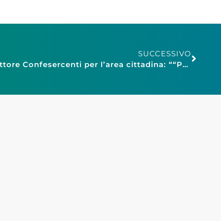
SUCCESSIVO
Modena, Cavazza neo direttore Confesercenti per l’area cittadina: ““Partire dalla variante al RUE per arrivare al nuovo PUG”