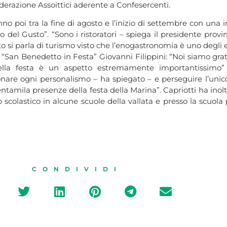
ederazione Assoittici aderente a Confesercenti.
o poi tra la fine di agosto e l’inizio di settembre con una ini
 del Gusto”. “Sono i ristoratori – spiega il presidente provi
to si parla di turismo visto che l’enogastronomia è uno degli
San Benedetto in Festa” Giovanni Filippini: “Noi siamo grati
 della festa è un aspetto estremamente importantissimo”
are ogni personalismo – ha spiegato – e perseguire l’unico 
amila presenze della festa della Marina”. Capriotti ha inoltr
 scolastico in alcune scuole della vallata e presso la scuo
CONDIVIDI