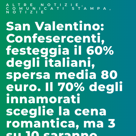
ALTRE NOTIZIE
,
COMUNICATI STAMPA
,
NOTIZIE
San Valentino:
Confesercenti,
festeggia il 60%
degli italiani,
spersa media 80
euro. Il 70% degli
innamorati
sceglie la cena
romantica, ma 3
su 10 saranno