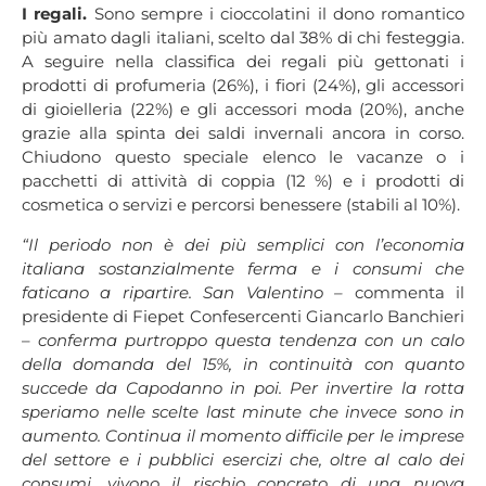
I regali.
Sono sempre i cioccolatini il dono romantico
più amato dagli italiani, scelto dal 38% di chi festeggia.
A seguire nella classifica dei regali più gettonati i
prodotti di profumeria (26%), i fiori (24%), gli accessori
di gioielleria (22%) e gli accessori moda (20%), anche
grazie alla spinta dei saldi invernali ancora in corso.
Chiudono questo speciale elenco le vacanze o i
pacchetti di attività di coppia (12 %) e i prodotti di
cosmetica o servizi e percorsi benessere (stabili al 10%).
“Il periodo non è dei più semplici con l’economia
italiana sostanzialmente ferma e i consumi che
faticano a ripartire. San Valentino –
commenta il
presidente di Fiepet Confesercenti Giancarlo Banchieri
–
conferma purtroppo questa tendenza con un calo
della domanda del 15%, in continuità con quanto
succede da Capodanno in poi. Per invertire la rotta
speriamo nelle scelte last minute che invece sono in
aumento. Continua il momento difficile per le imprese
del settore e i pubblici esercizi che, oltre al calo dei
consumi, vivono il rischio concreto di una nuova