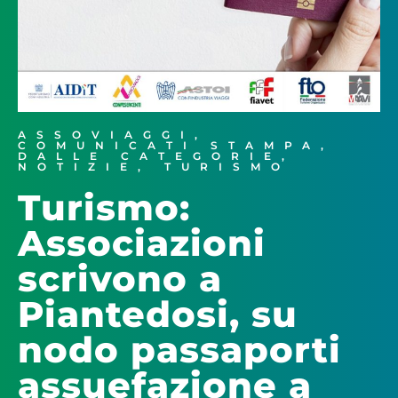
ASSOVIAGGI
,
COMUNICATI STAMPA
,
DALLE CATEGORIE
,
NOTIZIE
,
TURISMO
Turismo:
Associazioni
scrivono a
Piantedosi, su
nodo passaporti
assuefazione a