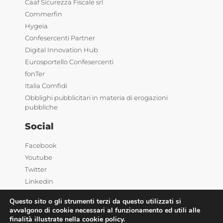
Caaf Sicurezza Fiscale srl
Commerfin
Hygeia
Confesercenti Partner
Digital Innovation Hub
Eurosportello Confesercenti
fonTer
Italia Comfidi
Obblighi pubblicitari in materia di erogazioni
pubbliche
Social
Facebook
Youtube
Twitter
Linkedin
Questo sito o gli strumenti terzi da questo utilizzati si
avvalgono di cookie necessari al funzionamento ed utili alle
finalità illustrate nella cookie policy.