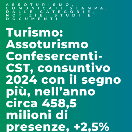
ASSOTURISMO
,
COMUNICATI STAMPA
,
DALLE CATEGORIE
,
NOTIZIE
,
STUDI E
DOCUMENTI
Turismo:
Assoturismo
Confesercenti-
CST, consuntivo
2024 con il segno
più, nell’anno
circa 458,5
milioni di
presenze, +2,5%