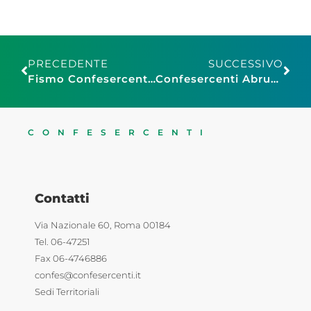
PRECEDENTE
SUCCESSIVO
Fismo Confesercenti Modena: al via i saldi invernali il 4 gennaio in città e provincia
Confesercenti Abruzzo, saldi al via. Confesercenti – Ipsos: “Comprerà quasi un abruzzese su due (46%), budget medio 218 euro a famiglia
CONFESERCENTI
Contatti
Via Nazionale 60, Roma 00184
Tel. 06-47251
Fax 06-4746886
confes@confesercenti.it
Sedi Territoriali