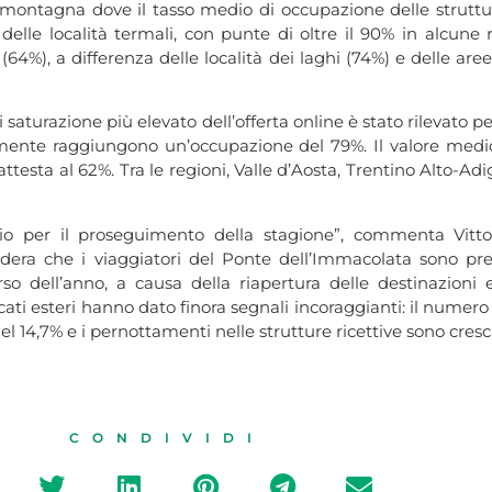
 di montagna dove il tasso medio di occupazione delle struttu
e delle località termali, con punte di oltre il 90% in alcune 
 (64%), a differenza delle località dei laghi (74%) e delle are
i saturazione più elevato dell’offerta online è stato rilevato pe
mente raggiungono un’occupazione del 79%. Il valore medio
attesta al 62%. Tra le regioni, Valle d’Aosta, Trentino Alto-A
io per il proseguimento della stagione”, commenta Vitto
sidera che i viaggiatori del Ponte dell’Immacolata sono pre
o dell’anno, a causa della riapertura delle destinazioni e
cati esteri hanno dato finora segnali incoraggianti: il numero d
4,7% e i pernottamenti nelle strutture ricettive sono cresciu
CONDIVIDI