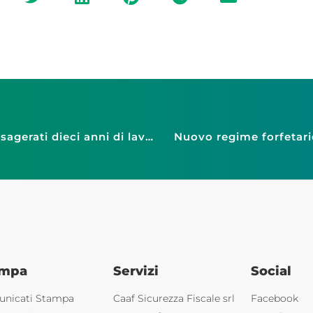
Confesercenti Bologna, restauro Garisenda: esagerati dieci anni di lavoro
Nuovo regime forfetario
ampa
Servizi
Social
nicati Stampa
Caaf Sicurezza Fiscale srl
Facebook