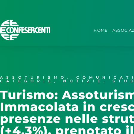
HOME
ASSOCIA
ASSOTURISMO
,
COMUNICAT
CATEGORIE
,
NOTIZIE
,
STU
Turismo: Assoturis
Immacolata in cresci
presenze nelle strut
(+4,3%), prenotato i