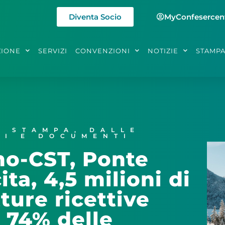
Diventa Socio
MyConfesercen
ZIONE
SERVIZI
CONVENZIONI
NOTIZIE
STAMP
I STAMPA
,
DALLE
DI E DOCUMENTI
mo-CST, Ponte
ta, 4,5 milioni di
ture ricettive
l 74% delle