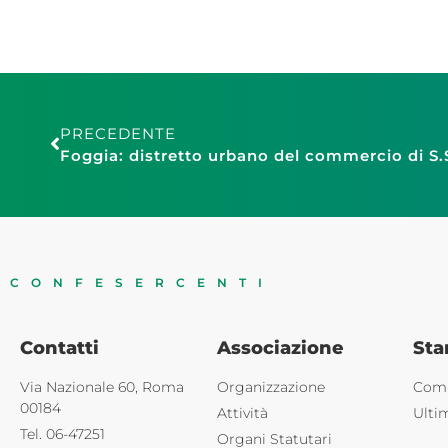
PRECEDENTE
CONFESERCENTI
Contatti
Associazione
St
Via Nazionale 60, Roma
Organizzazione
Comu
00184
Attività
Ulti
Tel. 06-47251
Organi Statutari