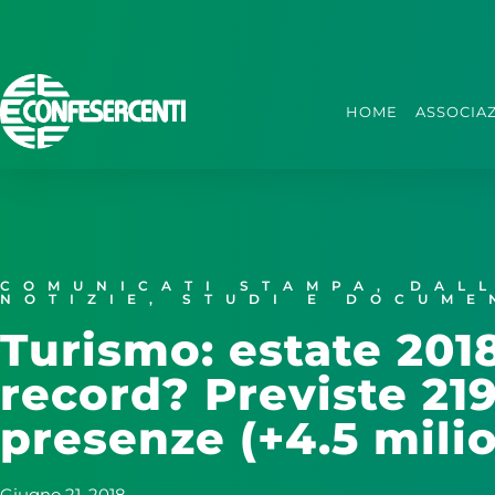
HOME
ASSOCIA
COMUNICATI STAMPA
,
DAL
NOTIZIE
,
STUDI E DOCUME
Turismo: estate 201
record? Previste 219
presenze (+4.5 milio
Giugno 21, 2018