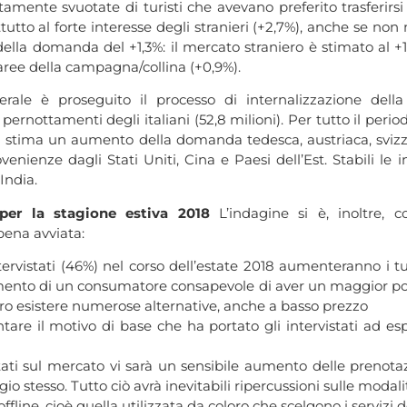
ntamente svuotate di turisti che avevano preferito trasferirs
ttutto al forte interesse degli stranieri (+2,7%), anche se no
lla domanda del +1,3%: il mercato straniero è stimato al +1,5
 aree della campagna/collina (+0,9%).
rale è proseguito il processo di internalizzazione dell
i pernottamenti degli italiani (52,8 milioni). Per tutto il per
. Si stima un aumento della domanda tedesca, austriaca, svizze
nienze dagli Stati Uniti, Cina e Paesi dell’Est. Stabili le ind
 India.
er la stagione estiva 2018
L’indagine si è, inoltre, co
pena avviata:
rvistati (46%) nel corso dell’estate 2018 aumenteranno i tur
tamento di un consumatore consapevole di aver un maggior pot
ero esistere numerose alternative, anche a basso prezzo
are il motivo di base che ha portato gli intervistati ad es
ati sul mercato vi sarà un sensibile aumento delle prenotaz
io stesso. Tutto ciò avrà inevitabili ripercussioni sulle moda
fline, cioè quella utilizzata da coloro che scelgono i servizi 