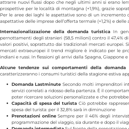
attrarre nuovi flussi dopo che negli ultimi anni si erano le
prospettive per le località di montagna (+1,9%), grazie sopra
Per le aree dei laghi le aspettative sono di un incremento de
aspettative delle imprese dell’offerta termale (+1,2%) e delle
Internazionalizzazione della domanda turistica
In gene
pernottamenti degli stranieri (58,5 milioni) contro il 47,4% d
valori positivi, soprattutto dai tradizionali mercati europei
mercati extraeuropei il trend migliore è indicato per le prove
indiani e russi. In flessioni gli arrivi dalla Spagna, Giappone e
Alcune tendenze sui comportamenti della domanda p
caratterizzeranno i consumi turistici della stagione estiva ap
Domanda Lastminute
Secondo molti imprenditori inte
servizi correlati a ridosso della partenza. È il compor
poter ricercare soluzioni personalizzate e che potrebb
Capacità di spesa del turista
Ciò potrebbe rappresent
spesa del turista: per il 32,8% sarà in diminuzione
Prenotazioni online
Sempre per il 46% degli intervist
programmazione del viaggio, sia durante e dopo il viagg
Domanda intermediata
Sul fronte della prenotazione of