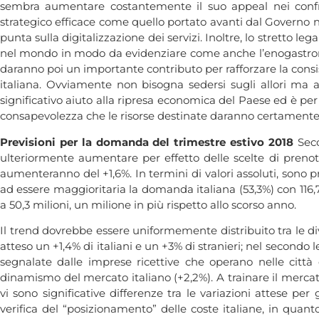
sembra aumentare costantemente il suo appeal nei confron
strategico efficace come quello portato avanti dal Governo 
punta sulla digitalizzazione dei servizi. Inoltre, lo stretto l
nel mondo in modo da evidenziare come anche l’enogastronom
daranno poi un importante contributo per rafforzare la consiste
italiana. Ovviamente non bisogna sedersi sugli allori ma
significativo aiuto alla ripresa economica del Paese ed è per
consapevolezza che le risorse destinate daranno certamente r
Previsioni per la domanda del trimestre estivo 2018
Sec
ulteriormente aumentare per effetto delle scelte di prenota
aumenteranno del +1,6%. In termini di valori assoluti, sono pre
ad essere maggioritaria la domanda italiana (53,3%) con 116,7 m
a 50,3 milioni, un milione in più rispetto allo scorso anno.
Il trend dovrebbe essere uniformemente distribuito tra le div
atteso un +1,4% di italiani e un +3% di stranieri; nel secondo l
segnalate dalle imprese ricettive che operano nelle città
dinamismo del mercato italiano (+2,2%). A trainare il mercat
vi sono significative differenze tra le variazioni attese per
verifica del “posizionamento” delle coste italiane, in quan