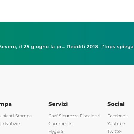
Foggia: distretto urbano del commercio di S.Severo, il 25 giugno la presentazione
ampa
Servizi
Social
nicati Stampa
Caaf Sicurezza Fiscale srl
Facebook
me Notizie
Commerfin
Youtube
Hygeia
Twitter