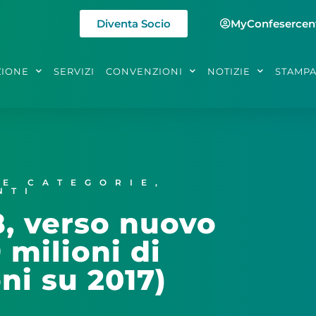
Diventa Socio
MyConfesercen
ZIONE
SERVIZI
CONVENZIONI
NOTIZIE
STAMP
LE CATEGORIE
,
NTI
8, verso nuovo
 milioni di
ni su 2017)