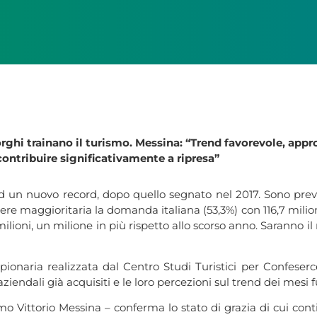
orghi trainano il turismo. Messina: “Trend favorevole, appr
contribuire significativamente a ripresa”
ad un nuovo record, dopo quello segnato nel 2017. Sono previs
sere maggioritaria la domanda italiana (53,3%) con 116,7 milioni
milioni, un milione in più rispetto allo scorso anno. Saranno il m
onaria realizzata dal Centro Studi Turistici per Confeserce
iendali già acquisiti e le loro percezioni sul trend dei mesi f
smo Vittorio Messina – conferma lo stato di grazia di cui co