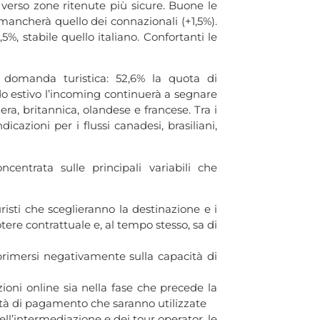
i verso zone ritenute più sicure. Buone le
n mancherà quello dei connazionali (+1,5%).
%, stabile quello italiano. Confortanti le
a domanda turistica: 52,6% la quota di
iodo estivo l’incoming continuerà a segnare
ra, britannica, olandese e francese. Tra i
icazioni per i flussi canadesi, brasiliani,
ncentrata sulle principali variabili che
isti che sceglieranno la destinazione e i
ere contrattuale e, al tempo stesso, sa di
primersi negativamente sulla capacità di
ioni online sia nella fase che precede la
lità di pagamento che saranno utilizzate
dell’intermediazione e dei tour operator, le