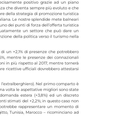
ecisamente positivo grazie ad un piano
enza che diventa sempre più evoluto e che
ore della strategia di promozione turistica
aliana. Le nostre splendide mete balneari
no dei punti di forza dell’offerta turistica
deguatamente un settore che può dare un
ione della politica verso il turismo nella
o di un +2,1% di presenze che potrebbero
2,6%, mentre le presenze dei connazionali
oni in più rispetto al 2017, mentre tornerà
re ricettive ufficiali dovrebbero attestarsi
% l’extralberghiero). Nel primo comparto è
una volta le aspettative migliori sono state
a domanda estera (+3,8%) ed un discreto
nti stimati del +2,2%; in questo caso non
e 2018 potrebbe rappresentare un momento di
gitto, Tunisia, Marocco – ricominciano ad