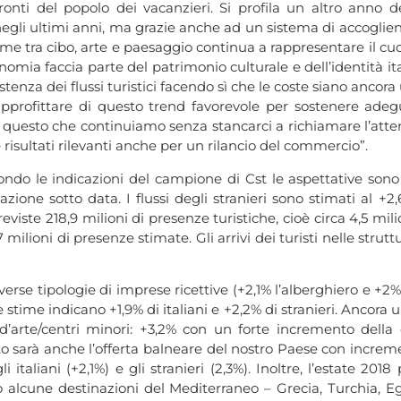
ti del popolo dei vacanzieri. Si profila un altro anno d
negli ultimi anni, ma grazie anche ad un sistema di accogli
egame tra cibo, arte e paesaggio continua a rappresentare il cu
ia faccia parte del patrimonio culturale e dell’identità it
nza dei flussi turistici facendo sì che le coste siano ancora u
 approfittare di questo trend favorevole per sostenere a
 questo che continuiamo senza stancarci a richiamare l’attenz
isultati rilevanti anche per un rilancio del commercio”.
ondo le indicazioni del campione di Cst le aspettative son
zione sotto data. I flussi degli stranieri sono stimati al +
viste 218,9 milioni di presenze turistiche, cioè circa 4,5 mili
ilioni di presenze stimate. Gli arrivi dei turisti nelle struttu
erse tipologie di imprese ricettive (+2,1% l’alberghiero e +2
e stime indicano +1,9% di italiani e +2,2% di stranieri. Ancora 
 d’arte/centri minori: +3,2% con un forte incremento dell
o sarà anche l’offerta balneare del nostro Paese con increme
 gli italiani (+2,1%) e gli stranieri (2,3%). Inoltre, l’estat
to alcune destinazioni del Mediterraneo – Grecia, Turchia, E