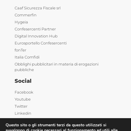
Caaf Sicurezza Fiscale srl
Commerfin
Hygeia
Confesercenti Partner
Digital Innovation Hub
Eurosportello Confesercenti
fonTer
Italia Comfidi
Obblighi pubblicitari in materia di erogazioni
pubbliche
Social
Facebook
Youtube
Twitter
Linkedin
Questo sito o gli strumenti terzi da questo utilizzati si
avvalgono di cookie necessari al funzionamento ed utili alle