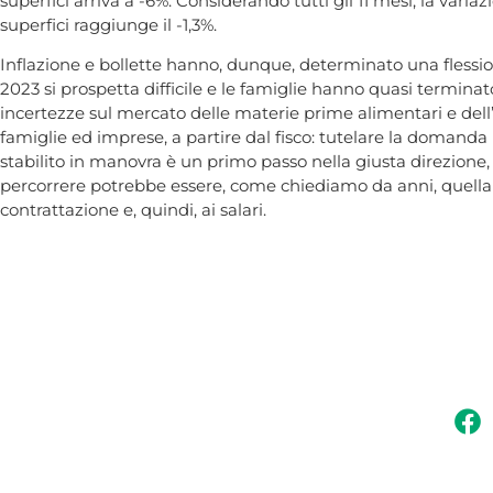
superfici arriva a -6%. Considerando tutti gli 11 mesi, la va
superfici raggiunge il -1,3%.
Inflazione e bollette hanno, dunque, determinato una flession
2023 si prospetta difficile e le famiglie hanno quasi terminat
incertezze sul mercato delle materie prime alimentari e dell
famiglie ed imprese, a partire dal fisco: tutelare la domanda i
stabilito in manovra è un primo passo nella giusta direzione,
percorrere potrebbe essere, come chiediamo da anni, quella d
contrattazione e, quindi, ai salari.