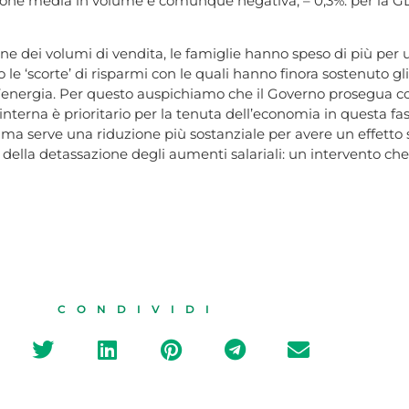
riazione media in volume è comunque negativa, – 0,3%: per la G
e dei volumi di vendita, le famiglie hanno speso di più per u
o le ‘scorte’ di risparmi con le quali hanno finora sostenuto g
’energia. Per questo auspichiamo che il Governo prosegua con
nterna è prioritario per la tenuta dell’economia in questa fase
 ma serve una riduzione più sostanziale per avere un effetto 
ella detassazione degli aumenti salariali: un intervento che
CONDIVIDI