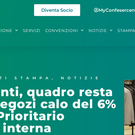
Diventa Socio
MyConfesercen
ZIONE
SERVIZI
CONVENZIONI
NOTIZIE
STAMP
TI STAMPA
,
NOTIZIE
nti, quadro resta
 negozi calo del 6%
Prioritario
interna