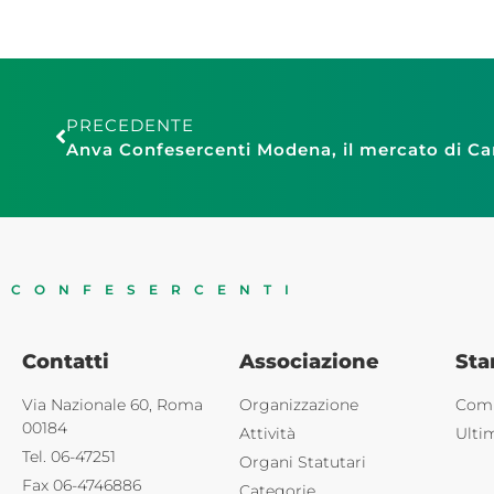
PRECEDENTE
CONFESERCENTI
Contatti
Associazione
St
Via Nazionale 60, Roma
Organizzazione
Comu
00184
Attività
Ulti
Tel. 06-47251
Organi Statutari
Fax 06-4746886
Categorie