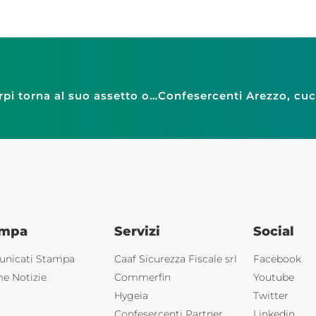
Anva Confesercenti Modena, il mercato di Carpi torna al suo assetto originale dopo il sisma del 2012
ampa
Servizi
Social
nicati Stampa
Caaf Sicurezza Fiscale srl
Facebook
me Notizie
Commerfin
Youtube
Hygeia
Twitter
Confesercenti Partner
Linkedin