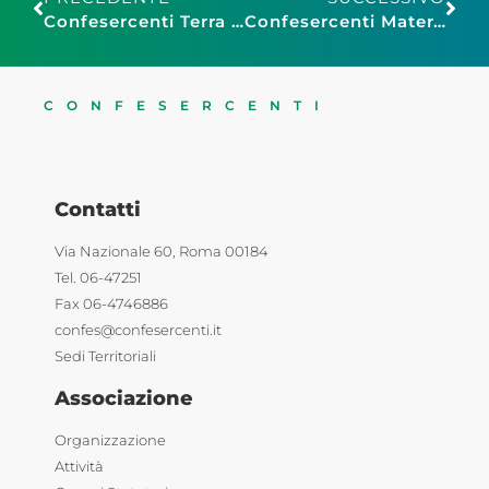
Confesercenti Terra di Bari: “Prima di un ‘Click’ … pensiamoci”
Confesercenti Matera: nasce Assohotel, L’Associazione che raggruppa i titolari di strutture alberghiere
CONFESERCENTI
Contatti
Via Nazionale 60, Roma 00184
Tel. 06-47251
Fax 06-4746886
confes@confesercenti.it
Sedi Territoriali
Associazione
Organizzazione
Attività