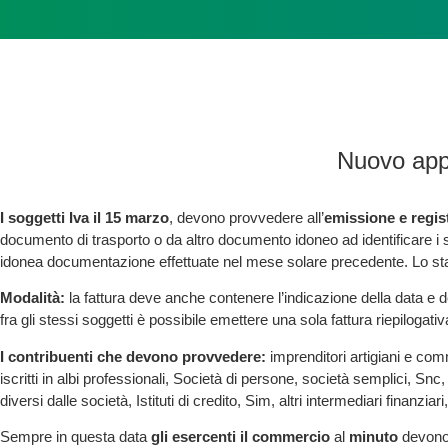
Nuovo appu
I soggetti Iva il 15 marzo
, devono provvedere all’
emissione e regist
documento di trasporto o da altro documento idoneo ad identificare i sogg
idonea documentazione effettuate nel mese solare precedente. Lo stab
Modalità:
la fattura deve anche contenere l’indicazione della data e d
fra gli stessi soggetti è possibile emettere una sola fattura riepilogativ
I contribuenti che devono provvedere:
imprenditori artigiani e comm
iscritti in albi professionali, Società di persone, società semplici, Sn
diversi dalle società, Istituti di credito, Sim, altri intermediari finanzi
Sempre in questa data
gli esercenti il commercio
al
minuto
devono 