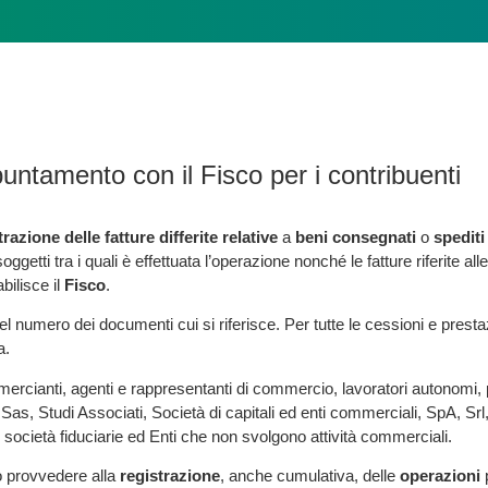
ntamento con il Fisco per i contribuenti
razione delle fatture differite relative
a
beni
consegnati
o
spediti
etti tra i quali è effettuata l’operazione nonché le fatture riferite alle
ilisce il
Fisco
.
el numero dei documenti cui si riferisce. Per tutte le cessioni e presta
a.
ercianti, agenti e rappresentanti di commercio, lavoratori autonomi, profe
c, Sas, Studi Associati, Società di capitali ed enti commerciali, SpA, Sr
ari, società fiduciarie ed Enti che non svolgono attività commerciali.
provvedere alla
registrazione
, anche cumulativa, delle
operazioni