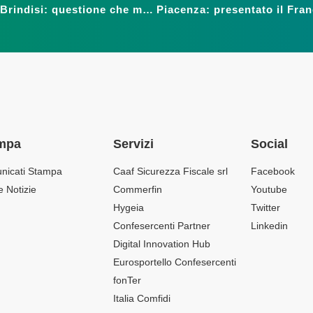
Sicurezza nei centri commerciali, Confesercenti Brindisi: questione che merita attenzione di tutti
mpa
Servizi
Social
nicati Stampa
Caaf Sicurezza Fiscale srl
Facebook
e Notizie
Commerfin
Youtube
Hygeia
Twitter
Confesercenti Partner
Linkedin
Digital Innovation Hub
Eurosportello Confesercenti
fonTer
Italia Comfidi