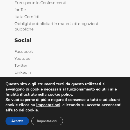
Eurosportello Confesercenti
fonTer
Italia Comfidi
Obblighi pubblicitari in materia di erogazioni
pubbliche
Social
Facebook
Youtube
Twitter
Linkedin
Questo sito o gli strumenti terzi da questo utilizzati si
avvalgono di cookie necessari al funzionamento ed utili alle
finalità illustrate nella cookie policy.
Se vuoi saperne di più o negare il consenso a tutti o ad alcuni
cookie clicca su
impostazioni
, cliccando su accetta acconsenti
all’uso dei cookie.
©2025 Confesercenti | Ufficio stampa: Via Nazionale,
60 00184 Roma |
Privacy
| Powered by
Deep Lab
Accetta
Impostazioni