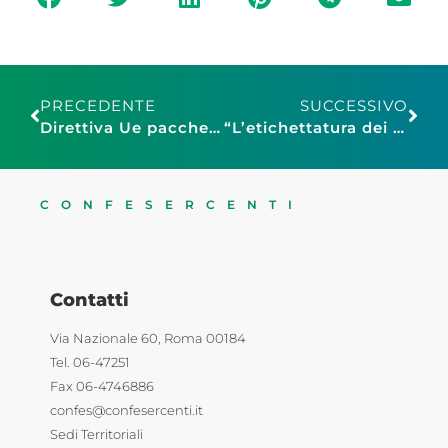
PRECEDENTE
SUCCESSIVO
Direttiva Ue pacchetti turistici, Assoturismo e Assoviaggi: “Serve maggiore chiarezza e trasparenza per imprese turistiche”
“L’etichettatura dei prodotti alimentari, l’adeguamento della normativa italiana a quella europea e gli aspetti sanzionatori”
CONFESERCENTI
Contatti
Via Nazionale 60, Roma 00184
Tel. 06-47251
Fax 06-4746886
confes@confesercenti.it
Sedi Territoriali