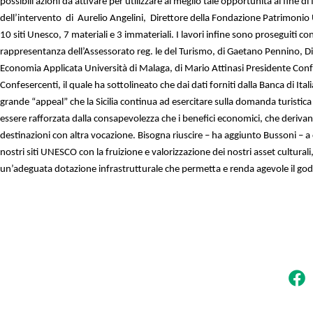
possibili azioni da attivare per utilizzare al meglio tale opportunità al fine d
dell’intervento
di
Aurelio Angelini,
Direttore della Fondazione Patrimonio U
10 siti Unesco, 7 materiali e 3 immateriali. I lavori infine sono proseguiti c
rappresentanza dell’Assessorato reg. le del Turismo, di Gaetano Pennino, Dirig
Economia Applicata Università di Malaga, di Mario Attinasi Presidente Confe
Confesercenti, il quale ha sottolineato che dai dati forniti dalla Banca di It
grande “appeal” che la Sicilia continua ad esercitare sulla domanda turistica 
essere rafforzata dalla consapevolezza che i benefici economici, che derivan
destinazioni con altra vocazione. Bisogna riuscire – ha aggiunto Bussoni – 
nostri siti UNESCO con la fruizione e valorizzazione dei nostri asset culturali
un’adeguata dotazione infrastrutturale che permetta e renda agevole il godi