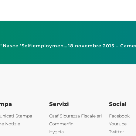
Garanzia giovani, ministero Lavoro -Invitalia: “Nasce ‘Selfiemployment’, fondo autoimpiego
ampa
Servizi
Social
nicati Stampa
Caaf Sicurezza Fiscale srl
Facebook
me Notizie
Commerfin
Youtube
Hygeia
Twitter