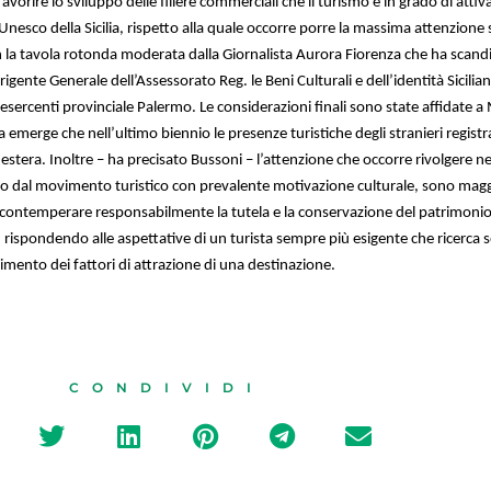
i favorire lo sviluppo delle filiere commerciali che il turismo è in grado di att
nesco della Sicilia, rispetto alla quale occorre porre la massima attenzione 
on la tavola rotonda moderata dalla Giornalista Aurora Fiorenza che ha scandit
ente Generale dell’Assessorato Reg. le Beni Culturali e dell’identità Sicilian
sercenti provinciale Palermo. Le considerazioni finali sono state affidate a
alia emerge che nell’ultimo biennio le presenze turistiche degli stranieri regi
estera. Inoltre – ha precisato Bussoni – l’attenzione che occorre rivolgere ne
o dal movimento turistico con prevalente motivazione culturale, sono maggiori
a contemperare responsabilmente la tutela e la conservazione del patrimonio 
, rispondendo alle aspettative di un turista sempre più esigente che ricerca ser
mento dei fattori di attrazione di una destinazione.
CONDIVIDI