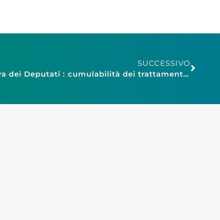
SUCCESSIVO
18 novembre 2015 – Camera dei Deputati : cumulabilità dei trattamenti pensionistici e di reversibilità – Gli altri provvedimenti