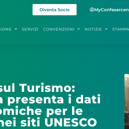
Diventa Socio
MyConfesercen
ZIONE
SERVIZI
CONVENZIONI
NOTIZIE
STAMP
ul Turismo:
a presenta i dati
omiche per le
 nei siti UNESCO