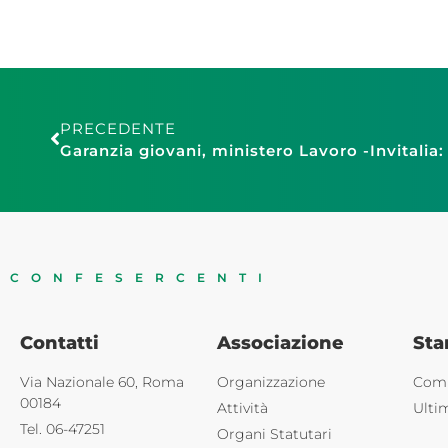
PRECEDENTE
CONFESERCENTI
Contatti
Associazione
St
Via Nazionale 60, Roma
Organizzazione
Comu
00184
Attività
Ulti
Tel. 06-47251
Organi Statutari