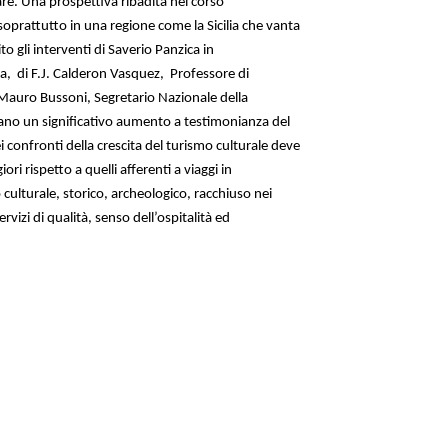
ivare. Una prospettiva ribadita nel corso
soprattutto in una regione come la Sicilia che vanta
o gli interventi di Saverio Panzica in
a,
di F.J. Calderon Vasquez,
Professore di
 Mauro Bussoni, Segretario Nazionale della
strano un significativo aumento a testimonianza del
i confronti della crescita del turismo culturale deve
 rispetto a quelli afferenti a viaggi in
culturale, storico, archeologico, racchiuso nei
vizi di qualità, senso dell’ospitalità ed