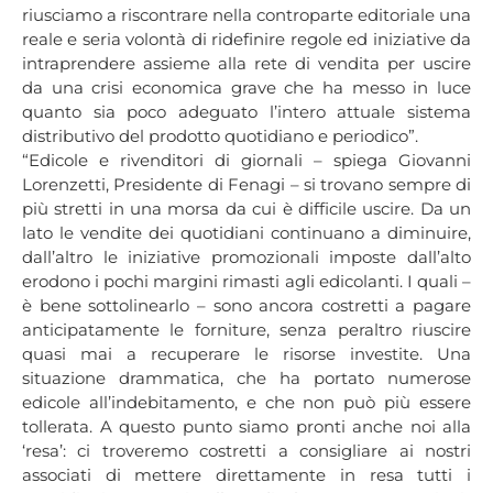
riusciamo a riscontrare nella controparte editoriale una
reale e seria volontà di ridefinire regole ed iniziative da
intraprendere assieme alla rete di vendita per uscire
da una crisi economica grave che ha messo in luce
quanto sia poco adeguato l’intero attuale sistema
distributivo del prodotto quotidiano e periodico”.
“Edicole e rivenditori di giornali – spiega Giovanni
Lorenzetti, Presidente di Fenagi – si trovano sempre di
più stretti in una morsa da cui è difficile uscire. Da un
lato le vendite dei quotidiani continuano a diminuire,
dall’altro le iniziative promozionali imposte dall’alto
erodono i pochi margini rimasti agli edicolanti. I quali –
è bene sottolinearlo – sono ancora costretti a pagare
anticipatamente le forniture, senza peraltro riuscire
quasi mai a recuperare le risorse investite. Una
situazione drammatica, che ha portato numerose
edicole all’indebitamento, e che non può più essere
tollerata. A questo punto siamo pronti anche noi alla
‘resa’: ci troveremo costretti a consigliare ai nostri
associati di mettere direttamente in resa tutti i