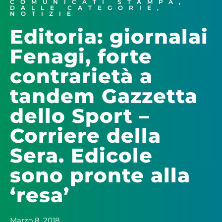
COMUNICATI STAMPA
,
DALLE CATEGORIE
,
NOTIZIE
Editoria: giornalai
Fenagi, forte
contrarietà a
tandem Gazzetta
dello Sport –
Corriere della
Sera. Edicole
sono pronte alla
‘resa’
Marzo 8, 2018