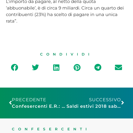
L’importo da pagare, al netto della quota
‘abbuonabile’, è di circa 9 miliardi. Circa un quarto dei
contribuenti (23%) ha scelto di pagare in una unica
rata”.
CONDIVIDI
PRECEDENTE
SUCCESSIVO
Confesercenti E.R.: al via la rete regionale dei Digital Innovation Hub che supporterà le pmi
Saldi estivi 2018 sabato 7 al via in tutta Italia. Sconti di partenza tra il 30 ed il 40%
CONFESERCENTI