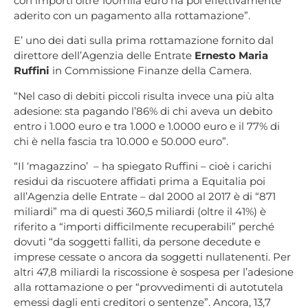
con importi oltre 100mila euro ha poi effettivamente
aderito con un pagamento alla rottamazione”.
E’ uno dei dati sulla prima rottamazione fornito dal
direttore dell’Agenzia delle Entrate
Ernesto Maria
Ruffini
in Commissione Finanze della Camera.
“Nel caso di debiti piccoli risulta invece una più alta
adesione: sta pagando l’86% di chi aveva un debito
entro i 1.000 euro e tra 1.000 e 1.0000 euro e il 77% di
chi è nella fascia tra 10.000 e 50.000 euro”.
“Il ‘magazzino’ – ha spiegato Ruffini – cioè i carichi
residui da riscuotere affidati prima a Equitalia poi
all’Agenzia delle Entrate – dal 2000 al 2017 è di “871
miliardi” ma di questi 360,5 miliardi (oltre il 41%) è
riferito a “importi difficilmente recuperabili” perché
dovuti “da soggetti falliti, da persone decedute e
imprese cessate o ancora da soggetti nullatenenti. Per
altri 47,8 miliardi la riscossione è sospesa per l’adesione
alla rottamazione o per “provvedimenti di autotutela
emessi dagli enti creditori o sentenze”. Ancora, 13,7