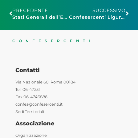
PRECEDENTE
SUCCESSIVO
Stati Generali dell’Economia: è il giorno di Confesercenti
Confesercenti Liguria: Ambulanti, le richieste di Anva al Comune per la ripartenza
CONFESERCENTI
Contatti
Via Nazionale 60, Roma 00184
Tel. 06-47251
Fax 06-4746886
confes@confesercenti.it
Sedi Territoriali
Associazione
Organizzazione