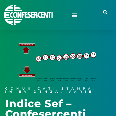
COMUNICATI STAMPA
,
IN EVIDENZA
,
VARIE
Indice Sef –
Confesercenti