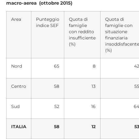
macro-aerea (ottobre 2015)
Area
Punteggio
Quota di
Quota di
indice SEF
famiglie
famiglie con
con reddito
situazione
insufficiente
finanziaria
(%)
insoddisfacent
(%)
Nord
65
8
4
Centro
58
13
5
Sud
52
16
6
ITALIA
58
12
5