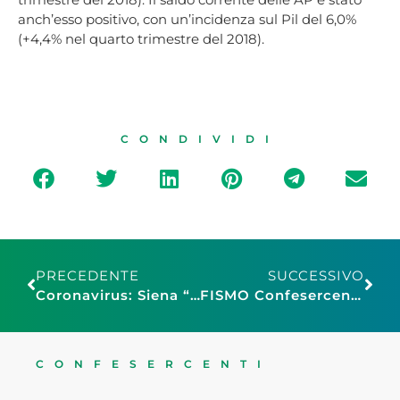
anch’esso positivo, con un’incidenza sul Pil del 6,0%
(+4,4% nel quarto trimestre del 2018).
CONDIVIDI
PRECEDENTE
SUCCESSIVO
Coronavirus: Siena “Buoni spesa spendibili ovunque”. Confesercenti scrive ai sindaci per sottolinearlo
FISMO Confesercenti: settore moda in ginocchio, servono interventi urgenti e mirati
CONFESERCENTI