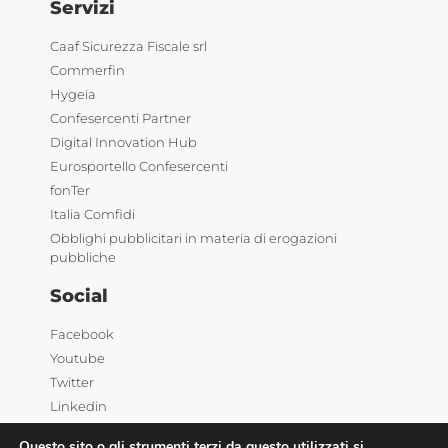
Servizi
Caaf Sicurezza Fiscale srl
Commerfin
Hygeia
Confesercenti Partner
Digital Innovation Hub
Eurosportello Confesercenti
fonTer
Italia Comfidi
Obblighi pubblicitari in materia di erogazioni
pubbliche
Social
Facebook
Youtube
Twitter
Linkedin
Questo sito o gli strumenti terzi da questo utilizzati si