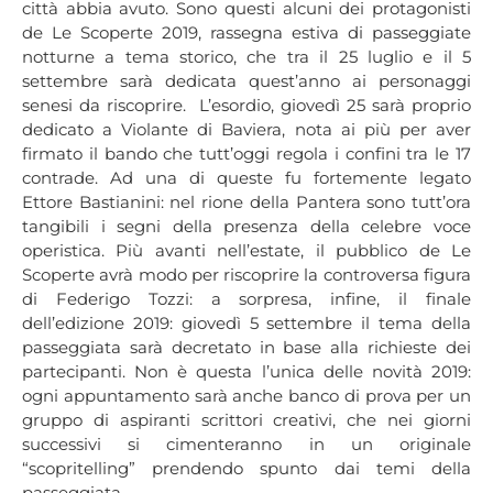
città abbia avuto. Sono questi alcuni dei protagonisti
de Le Scoperte 2019, rassegna estiva di passeggiate
notturne a tema storico, che tra il 25 luglio e il 5
settembre sarà dedicata quest’anno ai personaggi
senesi da riscoprire. L’esordio, giovedì 25 sarà proprio
dedicato a Violante di Baviera, nota ai più per aver
firmato il bando che tutt’oggi regola i confini tra le 17
contrade. Ad una di queste fu fortemente legato
Ettore Bastianini: nel rione della Pantera sono tutt’ora
tangibili i segni della presenza della celebre voce
operistica. Più avanti nell’estate, il pubblico de Le
Scoperte avrà modo per riscoprire la controversa figura
di Federigo Tozzi: a sorpresa, infine, il finale
dell’edizione 2019: giovedì 5 settembre il tema della
passeggiata sarà decretato in base alla richieste dei
partecipanti. Non è questa l’unica delle novità 2019:
ogni appuntamento sarà anche banco di prova per un
gruppo di aspiranti scrittori creativi, che nei giorni
successivi si cimenteranno in un originale
“scopritelling” prendendo spunto dai temi della
passeggiata.