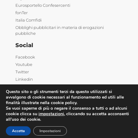
Eurosportello Confesercenti
fonTer
Italia Comfidi
Obblighi pubblicitari in materia di erogazioni
pubbliche
Social
Facebook
Youtube
Twitter
Linkedin
Questo sito o gli strumenti terzi da questo utilizzati si
avvalgono di cookie necessari al funzionamento ed utili alle
finalità illustrate nella cookie policy.
Se vuoi saperne di più o negare il consenso a tutti o ad alcuni
cookie clicca su
impostazioni
, cliccando su accetta acconsenti
all’uso dei cookie.
©2025 Confesercenti | Ufficio stampa: Via Nazionale,
60 00184 Roma |
Privacy
| Powered by
Deep Lab
Accetta
Impostazioni