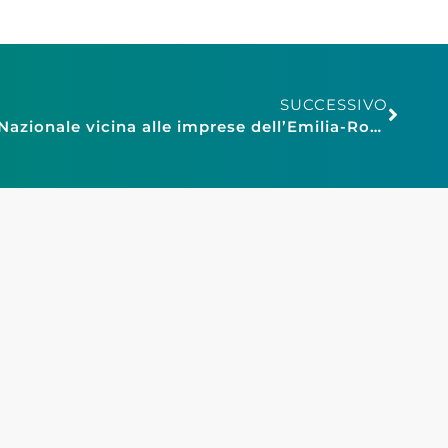
SUCCESSIVO
Maltempo, Confesercenti Nazionale vicina alle imprese dell’Emilia-Romagna, a disposizione fondo solidale per concedere prestiti a tasso zero alle attività colpite