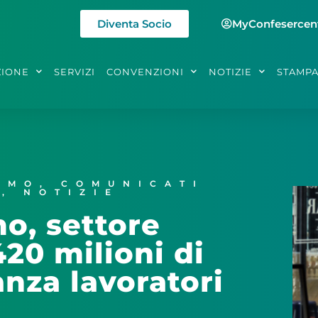
Diventa Socio
MyConfesercen
ZIONE
SERVIZI
CONVENZIONI
NOTIZIE
STAMP
SMO
,
COMUNICATI
E
,
NOTIZIE
o, settore
420 milioni di
nza lavoratori