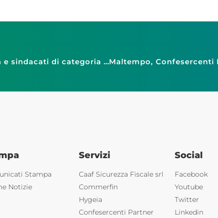
Accordo territoriale tra Confesercenti Genova e sindacati di categoria per l’assunzione di lavoratori stagionali nel commercio
ampa
Servizi
Social
nicati Stampa
Caaf Sicurezza Fiscale srl
Facebook
me Notizie
Commerfin
Youtube
Hygeia
Twitter
Confesercenti Partner
Linkedin