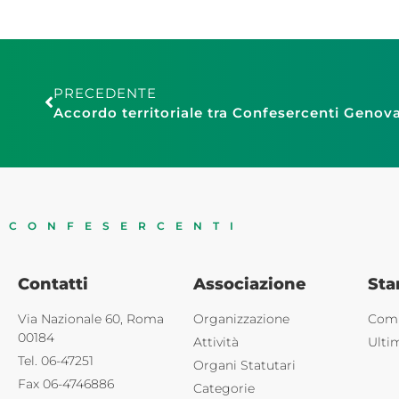
PRECEDENTE
CONFESERCENTI
Contatti
Associazione
St
Via Nazionale 60, Roma
Organizzazione
Comu
00184
Attività
Ulti
Tel. 06-47251
Organi Statutari
Fax 06-4746886
Categorie