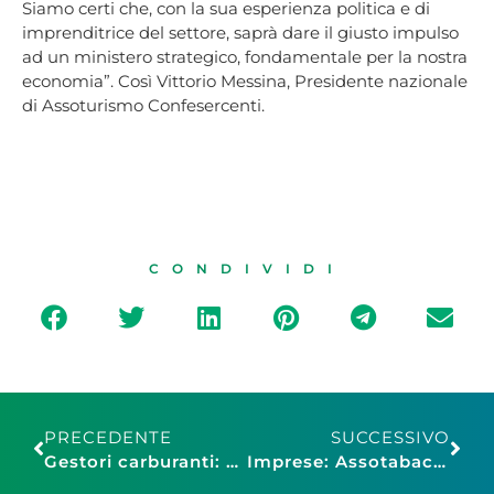
Siamo certi che, con la sua esperienza politica e di
imprenditrice del settore, saprà dare il giusto impulso
ad un ministero strategico, fondamentale per la nostra
economia”.
Così Vittorio Messina, Presidente nazionale
di Assoturismo Confesercenti.
CONDIVIDI
PRECEDENTE
SUCCESSIVO
Gestori carburanti: massiccia adesione (oltre 80%) dei gestori a marchio Esso allo sciopero di colore
Imprese: Assotabaccai Confesercenti, bene Minenna su esclusione di generi monopolio, valori postali e bollati da obbligo POS