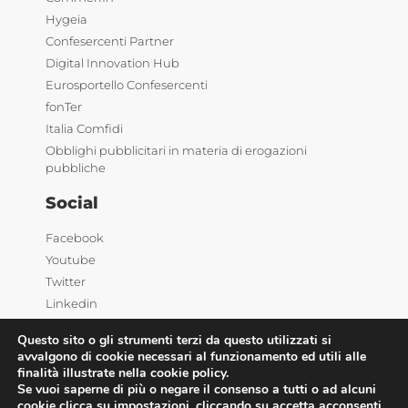
Hygeia
Confesercenti Partner
Digital Innovation Hub
Eurosportello Confesercenti
fonTer
Italia Comfidi
Obblighi pubblicitari in materia di erogazioni
pubbliche
Social
Facebook
Youtube
Twitter
Linkedin
Questo sito o gli strumenti terzi da questo utilizzati si
avvalgono di cookie necessari al funzionamento ed utili alle
finalità illustrate nella cookie policy.
Se vuoi saperne di più o negare il consenso a tutti o ad alcuni
cookie clicca su
impostazioni
, cliccando su accetta acconsenti