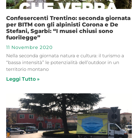
Confesercenti Trentino: seconda giornata
per BITM con gli alpinisti Corona e De
Stefani, Sgarbi: “I musei chiusi sono
fuorilegge”
11 Novembre 2020
Nella seconda giornata natura e cultura: il turismo a
“bassa intensità” le potenzialità dell’outdoor in un
territorio montano
Leggi Tutto »